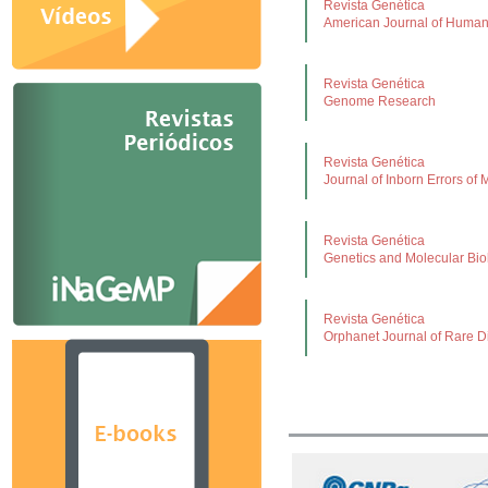
Revista Genética
American Journal of Human
Revista Genética
Genome Research
Revista Genética
Journal of Inborn Errors of
Revista Genética
Genetics and Molecular Bio
Revista Genética
Orphanet Journal of Rare 