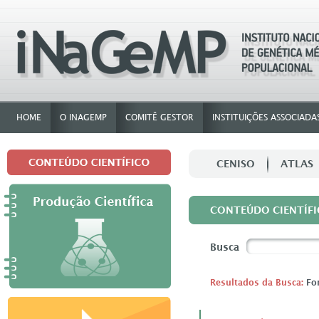
HOME
O INAGEMP
COMITÊ GESTOR
INSTITUIÇÕES ASSOCIADA
CENISO
ATLAS
CONTEÚDO CIENTÍFI
Busca
Resultados da Busca:
For