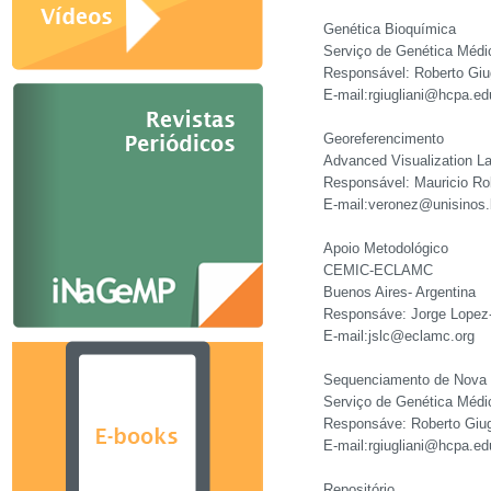
Genética Bioquímica
Serviço de Genética Médi
Responsável: Roberto Giug
E-mail:rgiugliani@hcpa.ed
Georeferencimento
Advanced Visualization L
Responsável: Mauricio Ro
E-mail:veronez@unisinos.
Apoio Metodológico
CEMIC-ECLAMC
Buenos Aires- Argentina
Responsáve: Jorge Lopez
E-mail:jslc@eclamc.org
Sequenciamento de Nova
Serviço de Genética Médi
Responsáve: Roberto Giug
E-mail:rgiugliani@hcpa.ed
Repositório