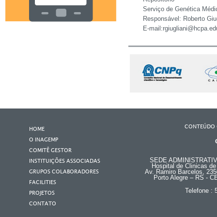
Serviço de Genética Médi
Responsável: Roberto Giug
E-mail:rgiugliani@hcpa.ed
CONTEÚDO 
HOME
O INAGEMP
COMITÊ GESTOR
SEDE ADMINISTRATI
INSTITUIÇÕES ASSOCIADAS
Hospital de Clinicas de
GRUPOS COLABORADORES
Av. Ramiro Barcelos, 235
Porto Alegre – RS - C
FACILITIES
Telefone :
PROJETOS
CONTATO